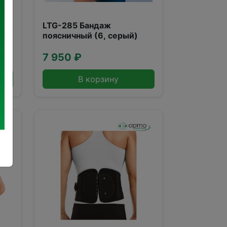
й)
LTG-285 Бандаж
поясничный (6, серый)
7 950 ₽
В корзину