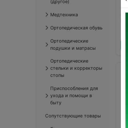
(другое)
41
Медтехника
по
(Or
Ортопедическая обувь
5 
Ортопедические
подушки и матрасы
Ортопедические
стельки и корректоры
стопы
Приспособления для
ухода и помощи в
быту
Сопутствующие товары