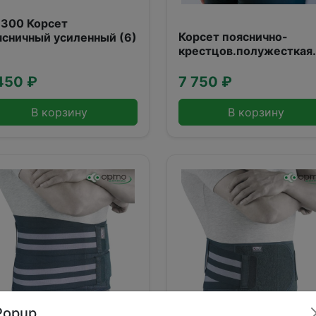
-300 Корсет
Корсет пояснично-
ясничный усиленный (6)
крестцов.полужесткая
фиксация (р.6)
450 ₽
7 750 ₽
В корзину
В корзину
Popup