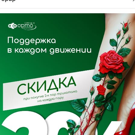
00 RWA Корсет
2200 RWA Пояс
яснично-крестцовый
корсетный со съёмным
to, XXS)
пелотом (Orto, XXL)
200 ₽
4 480 ₽
В корзину
В корзину