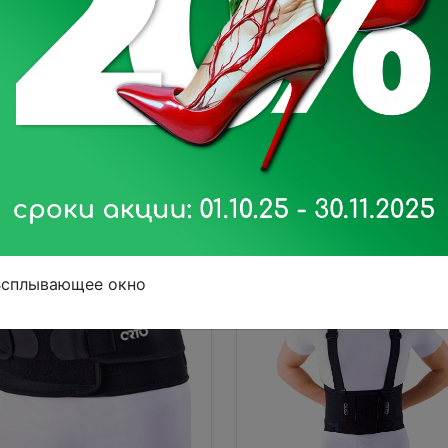
EV-200 Бандаж
поясничный (9, бежевы
ндаж поясничный
т.667 LUMBAMED DISC
нский (4)
 490 ₽
10 490 ₽
В корзину
В корзину
Всплывающее окно