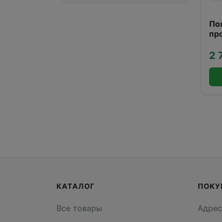
По
пр
неоп
(X
2 
КАТАЛОГ
ПОКУ
Все товары
Адрес