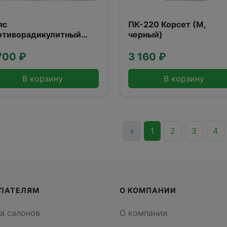
яс
ПК-220 Корсет (М,
отиворадикулитный
черный)
реновый NWA -152
XL)
700 ₽
3 160 ₽
В корзину
В корзину
«
1
2
3
4
ПАТЕЛЯМ
О КОМПАНИИ
а салонов
О компании