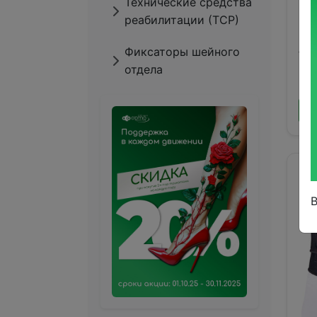
Технические средства
реабилитации (ТСР)
Ба
ар
Фиксаторы шейного
же
отдела
11