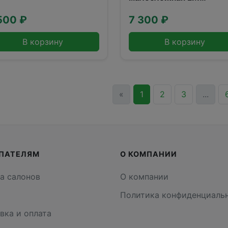
Orthopedic, LM-701.00
(42,Ажур бежевый)
500 ₽
7 300 ₽
В корзину
В корзину
«
1
2
3
...
ПАТЕЛЯМ
О КОМПАНИИ
а салонов
О компании
и
Политика конфиденциаль
вка и оплата