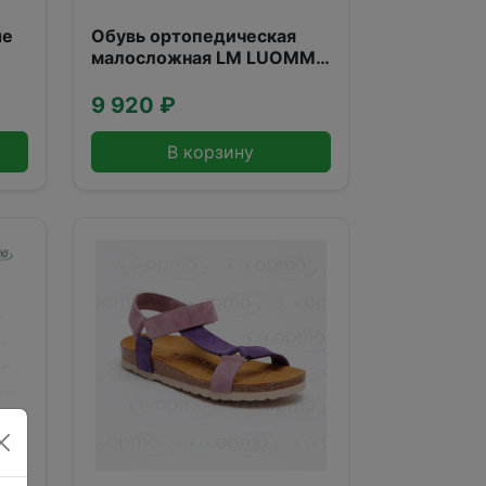
ые
Обувь ортопедическая
малосложная LM LUOMMA
,светло-беж (40)
9 920 ₽
В корзину