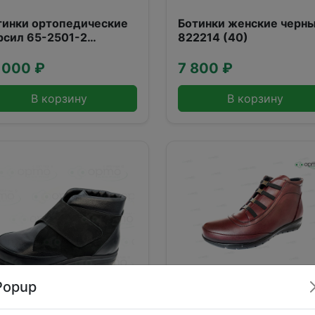
тинки ортопедические
Ботинки женские черн
рсил 65-2501-2
822214 (40)
9,Бежевый)
 000 ₽
7 800 ₽
В корзину
В корзину
Popup
FOOTWELL Ботинки
женские