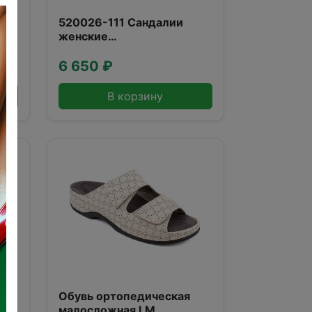
520026-111 Сандалии
женские
анатомические,лиловый
микс Footwell (40)
6 650 ₽
В корзину
Обувь ортопедическая
малосложная LM