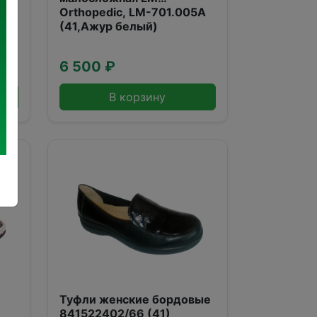
Orthopedic, LM-701.005А
(41,Ажур белый)
6 500 ₽
В корзину
Туфли женские бордовые
841522402/66 (41)