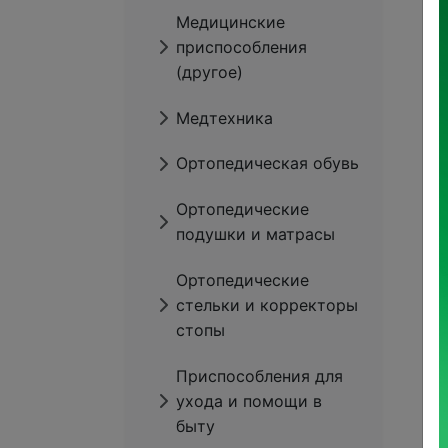
Медицинские
приспособления
(другое)
Медтехника
Ортопедическая обувь
Ортопедические
подушки и матрасы
Ортопедические
стельки и корректоры
стопы
Приспособления для
ухода и помощи в
быту