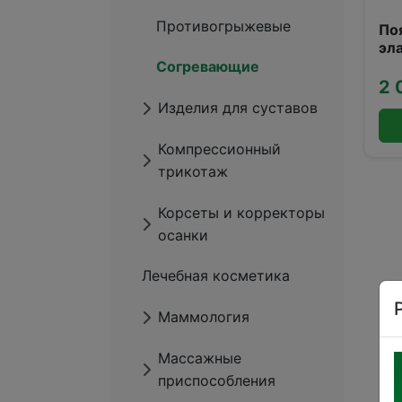
Противогрыжевые
По
эл
со
Согревающие
ше
2 
Изделия для суставов
Компрессионный
трикотаж
Корсеты и корректоры
осанки
Лечебная косметика
Маммология
Массажные
приспособления