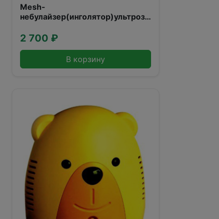
Mesh-
небулайзер(инголятор)ультрозвуковой
М102
2 700 ₽
В корзину