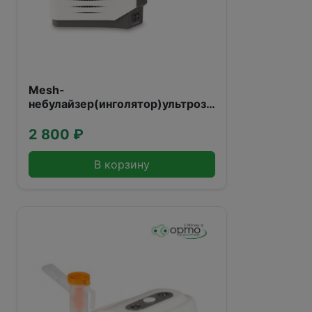
Mesh-
небулайзер(инголятор)ультрозвуковой
М118
2 800 ₽
В корзину