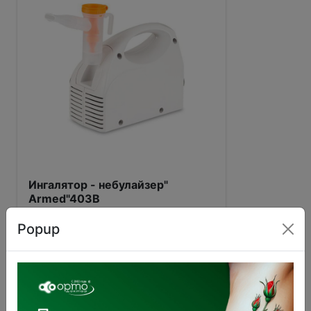
Ингалятор - небулайзер"
Armed"403В
3 200 ₽
Popup
В корзину