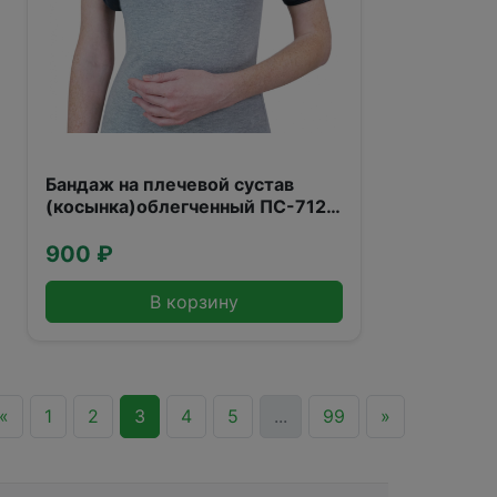
Бандаж на плечевой сустав
(косынка)облегченный ПС-712
(универсал)
900 ₽
В корзину
«
1
2
3
4
5
...
99
»