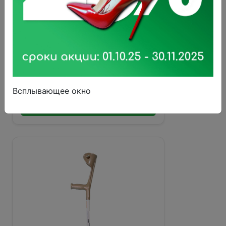
Прокладки при недержании Seni
леди нормал №15
29 ₽
Всплывающее окно
В корзину