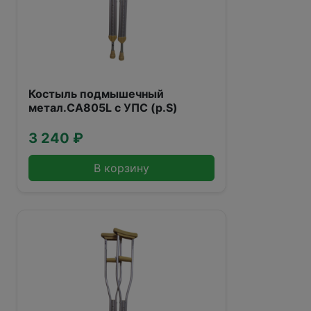
Костыль подмышечный
метал.CA805L с УПС (р.S)
3 240 ₽
В корзину