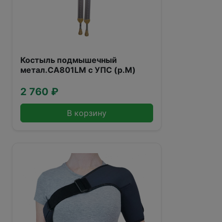
Костыль подмышечный
метал.CA801LМ с УПС (р.М)
2 760 ₽
В корзину